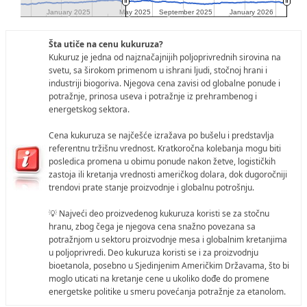
January 2025
January 2025
May 2025
May 2025
September 2025
September 2025
January 2026
January 2026
Šta utiče na cenu kukuruza?
Kukuruz je jedna od najznačajnijih poljoprivrednih sirovina na
svetu, sa širokom primenom u ishrani ljudi, stočnoj hrani i
industriji biogoriva. Njegova cena zavisi od globalne ponude i
potražnje, prinosa useva i potražnje iz prehrambenog i
energetskog sektora.
Cena kukuruza se najčešće izražava po bušelu i predstavlja
referentnu tržišnu vrednost. Kratkoročna kolebanja mogu biti
posledica promena u obimu ponude nakon žetve, logističkih
zastoja ili kretanja vrednosti američkog dolara, dok dugoročniji
trendovi prate stanje proizvodnje i globalnu potrošnju.
💡 Najveći deo proizvedenog kukuruza koristi se za stočnu
hranu, zbog čega je njegova cena snažno povezana sa
potražnjom u sektoru proizvodnje mesa i globalnim kretanjima
u poljoprivredi. Deo kukuruza koristi se i za proizvodnju
bioetanola, posebno u Sjedinjenim Američkim Državama, što bi
moglo uticati na kretanje cene u ukoliko dođe do promene
energetske politike u smeru povećanja potražnje za etanolom.