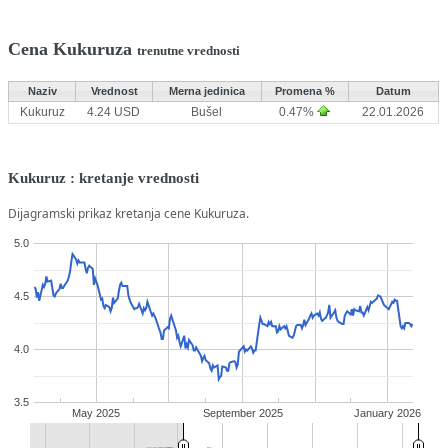
Cena Kukuruza
trenutne vrednosti
Naziv
Vrednost
Merna jedinica
Promena %
Datum
Kukuruz
4.24 USD
Bušel
0.47%
22.01.2026
Kukuruz : kretanje vrednosti
Dijagramski prikaz kretanja cene Kukuruza.
5.0
4.5
4.0
3.5
May 2025
September 2025
January 2026