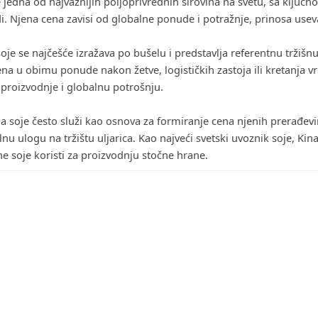
e jedna od najvažnijih poljoprivrednih sirovina na svetu, sa ključno
i. Njena cena zavisi od globalne ponude i potražnje, prinosa useva
oje se najčešće izražava po bušelu i predstavlja referentnu tržiš
a u obimu ponude nakon žetve, logističkih zastoja ili kretanja v
 proizvodnje i globalnu potrošnju.
a soje često služi kao osnova za formiranje cena njenih prerađevi
lnu ulogu na tržištu uljarica. Kao najveći svetski uvoznik soje, Kina
e soje koristi za proizvodnju stočne hrane.