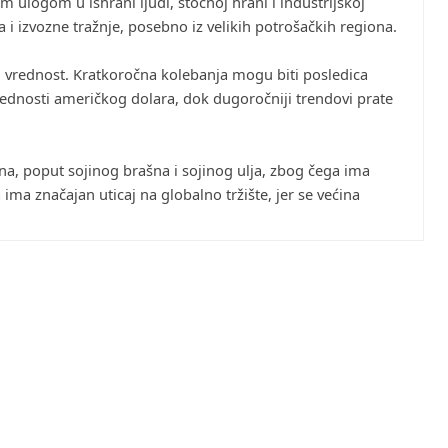
m ulogom u ishrani ljudi, stočnoj hrani i industrijskoj
 i izvozne tražnje, posebno iz velikih potrošačkih regiona.
nu vrednost. Kratkoročna kolebanja mogu biti posledica
rednosti američkog dolara, dok dugoročniji trendovi prate
na, poput sojinog brašna i sojinog ulja, zbog čega ima
 ima značajan uticaj na globalno tržište, jer se većina