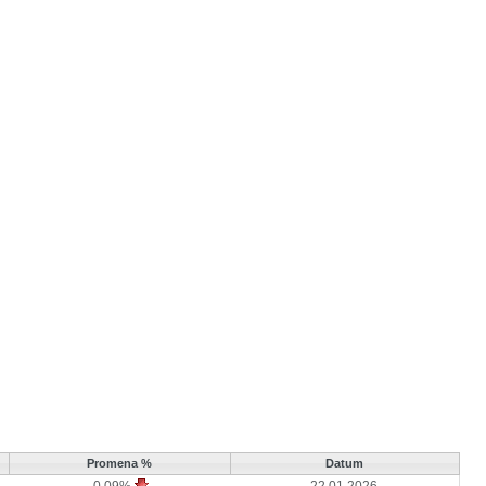
Promena %
Datum
-0.09%
22.01.2026