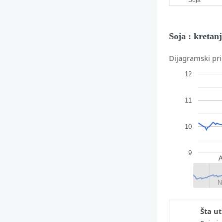
Soja : kretan
Dijagramski pri
12
11
10
9
A
N
N
Šta ut