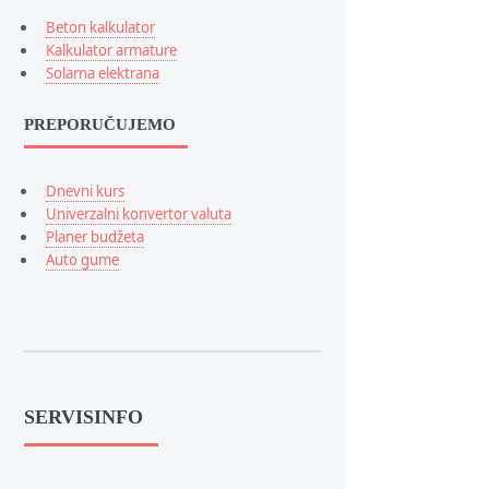
Beton kalkulator
Kalkulator armature
Solarna elektrana
PREPORUČUJEMO
Dnevni kurs
Univerzalni konvertor valuta
Planer budžeta
Auto gume
SERVISINFO