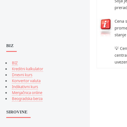
Soja j
prerad
Cena s
promen
stanje
BIZ
💡 Cen
centra
uvezen
BIZ
Kreditni kalkulator
Dnevni kurs
Konvertor valuta
Indikativni kurs
Menjačnica online
Beogradska berza
SIROVINE