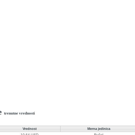
e
trenutne vrednosti
Vrednost
Merna jedinica
10.64 USD
Bušel