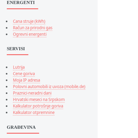
ENERGENTI
Cana struje (kWh)
Račun za prirodni gas
Ogrevni energenti
SERVISI
Lutrija
Cene goriva
Moja IP adresa
Polovni automobili iz uvoza (mobile.de)
Praznici-neradni dani
Hrvatski meseci na Srpskom
Kalkulator potrošnje goriva
Kalkulator otpremnine
GRAĐEVINA