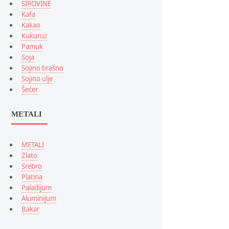
SIROVINE
Kafa
Kakao
Kukuruz
Pamuk
Soja
Sojino brašno
Sojino ulje
Šećer
METALI
METALI
Zlato
Srebro
Platina
Paladijum
Aluminijum
Bakar