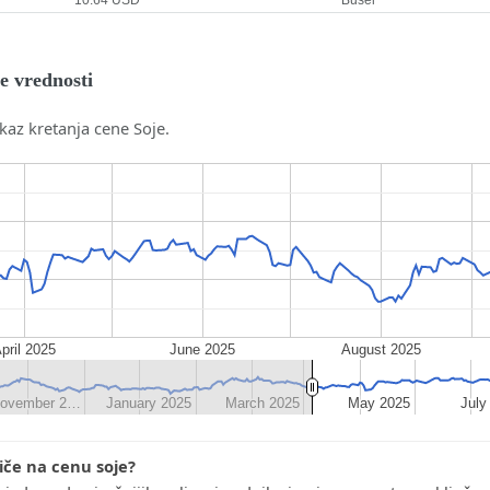
je vrednosti
kaz kretanja cene Soje.
pril 2025
June 2025
August 2025
ovember 2…
ovember 2…
January 2025
January 2025
March 2025
March 2025
May 2025
May 2025
July
July
iče na cenu soje?