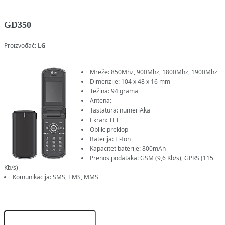
GD350
Proizvođač:
LG
Mreže: 850Mhz, 900Mhz, 1800Mhz, 1900Mhz
Dimenzije: 104 x 48 x 16 mm
Težina: 94 grama
Antena:
Tastatura: numeriÄka
Ekran: TFT
Oblik: preklop
Baterija: Li-Ion
Kapacitet baterije: 800mAh
Prenos podataka: GSM (9,6 Kb/s), GPRS (115
Kb/s)
Komunikacija: SMS, EMS, MMS