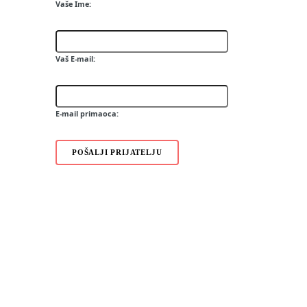
Vaše Ime:
KU2100
GX200
GD580 Lollipop
GT540
Vaš E-mail:
GD880 Mini
GT950
GS200
E-mail primaoca:
POŠALJI PRIJATELJU