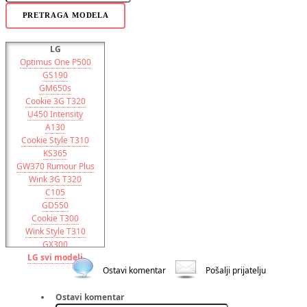
PRETRAGA MODELA
LG
Optimus One P500
GS190
GM650s
Cookie 3G T320
U450 Intensity
A130
Cookie Style T310
KS365
GW370 Rumour Plus
Wink 3G T320
C105
GD550
Cookie T300
Wink Style T310
GX300
LG svi modeli
GU292
GM360 Viewty Snap
Ostavi komentar
Pošalji prijatelju
Fathom
Vu Plus
Ostavi komentar